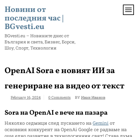
Skip
Новини от
to
TOG
content
последния час |
BGvesti.eu
BGvesti.eu – Новините днес от
България и света, Бизнес, Борси,
Шоу, Спорт, Технологии
OpenAI Sora е новият ИИ за
генериране на видео от текст
February 16, 2024
0 Comments
BY
Иван Иванов
Sora на OpenAI е вече на пазара
Няколко седмици след пускането на
Gemini
от
основния конкурент на OpenAi Google се радваме на
още едно развитие в технологичния свят! Става дума