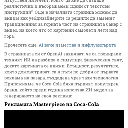
реалистични и въображаеми сцени от текстови
инструкции“. Още в началната страница можем да
видим как уебдизайнерите са решили да заменят
традиционния за горната част на страницата банер с
видео, на което ято от хартиени самолети лети над
гора.
Прочетете още:
AI вече измества и инфлуенсърите
В страницата си от OpenAI заявяват, че са тренирали
техният ИИ да разбира и симулира физическия свят,
докато картината се движи. Всъщност, резултатите,
които демонстрират, са в пъти по-добри от първата
реклама на пазара, създадена чрез тази технология.
Припомняме, че Coca-Cola бяха първият популярен
бранд, който преди година използва ИИ модел за
генерирането на своя реклама:
Рекламата Masterpiece на Coca-Cola