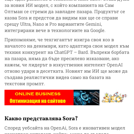
за новия ИИ модел, с който компанията на Сам
Олтман се стреми да завладее пазара. Продуктът се
казва Sora и предстои да видим как ще се справи
срещу Ultra, Nano и Pro вариантите Gemini,
интегрирани вече в технологиите на Google.
Припомняме, че техгигантът изигра своя коз в
началото на декември, като адаптира своя модел към
техния конкурент на ChatGPT – Bard. Въпреки борбата
на пазара, няма да бъде пресилено изказване, ако
кажем, че лидерът в изкуствения интелект OpenAI
отново удари в десетката. Новият им ИИ ще може да
създава реалистични видеа само на базата на
текстови промпт.
Какво представлява Sora?
Според уебсайта на OpenAi, Sora е иновативен модел
изкуствен интелект, който: „може да създаде