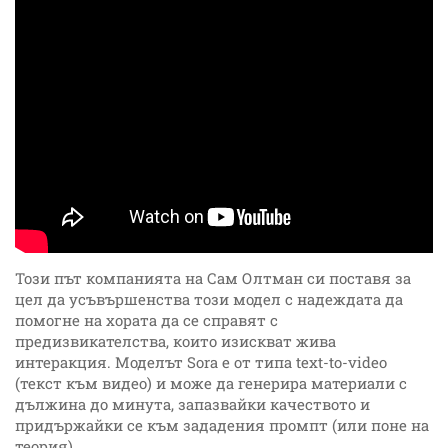
Този път компанията на Сам Олтман си поставя за
цел да усъвършенства този модел с надеждата да
помогне на хората да се справят с
предизвикателства, които изискват жива
интеракция. Моделът Sora е от типа text-to-video
(текст към видео) и може да генерира материали с
дължина до минута, запазвайки качеството и
придържайки се към зададения промпт (или поне на
теория).