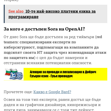
See also
10-те най-високо платени езика за
програмиране
За кого е достъпен Sora на OpenAI?
От днес Sora ще бъде достъпен за ред тиймъри (
red
teamers: специализирани експерти по
киберсигурност, подпомагащи на компаниите да
подсилят своята ИТ защита чрез изненадващи атаки
по защитата им
) с цел да бъдат намерени и
отстранени всякакви потенциални опасности.
Прочетете още:
Какво е Google Bard?
Освен на този тип експерти, ранен достъп ще бъде
даден и на графични дизайнери, кинорежисьори и
други лица, занимаващи се с този тип дейност.