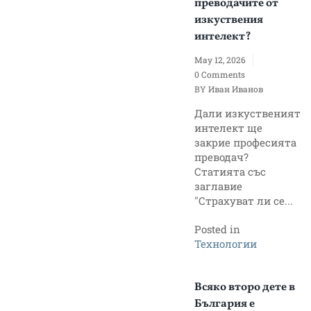
преводачите от
изкуствения
интелект?
May 12, 2026
0 Comments
BY
Иван Иванов
Дали изкуственият
интелект ще
закрие професията
преводач?
Статията със
заглавие
"Страхуват ли се...
Posted in
Технологии
Всяко второ дете в
България е