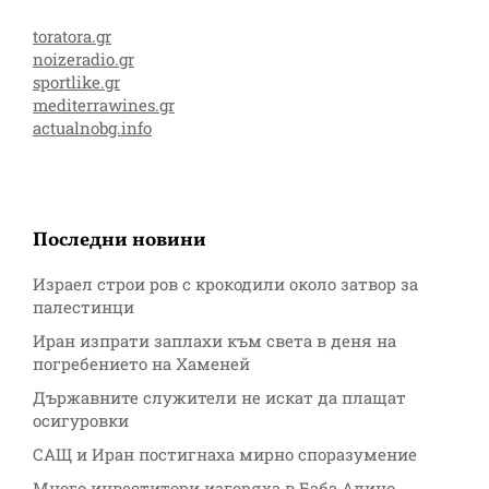
toratora.gr
noizeradio.gr
sportlike.gr
mediterrawines.gr
actualnobg.info
Последни новини
Израел строи ров с крокодили около затвор за
палестинци
Иран изпрати заплахи към света в деня на
погребението на Хаменей
Държавните служители не искат да плащат
осигуровки
САЩ и Иран постигнаха мирно споразумение
Много инвеститори изгоряха в Баба Алино