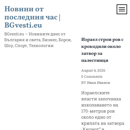
Skip
Новини от
to
TOG
content
последния час |
BGvesti.eu
BGvesti.eu – Новините днес от
Израел строи ров с
България и света, Бизнес, Борси,
Шоу, Спорт, Технологии
крокодили около
затвор за
палестинци
August 4, 2026
0 Comments
BY
Иван Иванов
Израелските
власти започнаха
изкопаването на
170-метров ров
около едно от
крилата на затвора
„Кециот“ в...