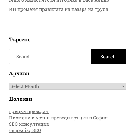
ИИ променя правилата на пазара на труда
Търсене
Search
for:
Архиви
Архиви
Полезни
гръцки преводач
Писмени и устни преводи гръцки в София
SEO консултации
υπηρεσίες SEO