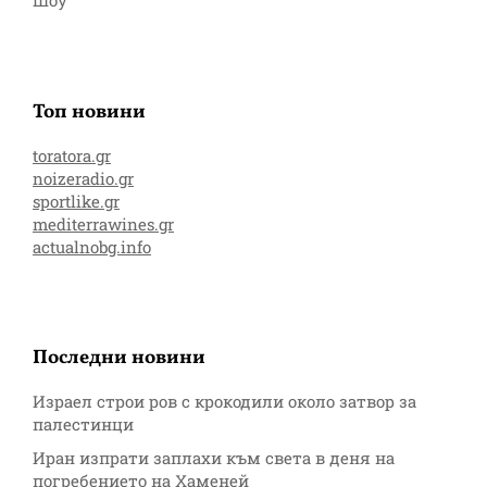
Шоу
Топ новини
toratora.gr
noizeradio.gr
sportlike.gr
mediterrawines.gr
actualnobg.info
Последни новини
Израел строи ров с крокодили около затвор за
палестинци
Иран изпрати заплахи към света в деня на
погребението на Хаменей