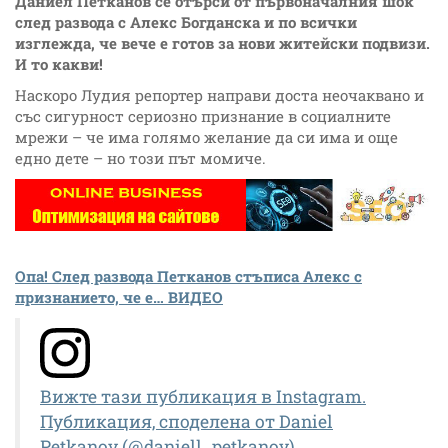
Даниел Петканов се отърси от първоначалния шок
след развода с Алекс Богданска и по всички
изглежда, че вече е готов за нови житейски подвизи.
И то какви!
Наскоро Лудия репортер направи доста неочаквано и
със сигурност сериозно признание в социалните
мрежи – че има голямо желание да си има и още
едно дете – но този път момиче.
Опа! След развода Петканов стъписа Алекс с
признанието, че е… ВИДЕО
Вижте тази публикация в Instagram.
Публикация, споделена от Daniel
Petkanov (@daniell_petkanov)