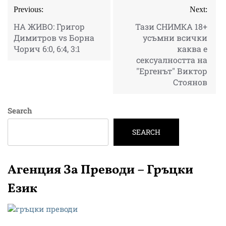
Post
Previous:
Next:
navigation
НА ЖИВО: Григор
Тази СНИМКА 18+
Димитров vs Борна
усъмни всички
Чорич 6:0, 6:4, 3:1
каква е
сексуалността на
"Ергенът" Виктор
Стоянов
Search
SEARCH
Агенция За Преводи – Гръцки
Език