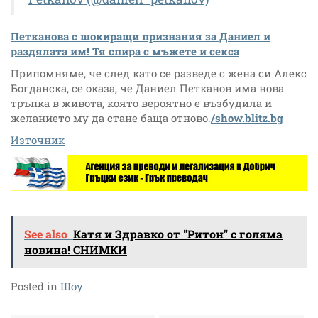
Петканова с шокиращи признания за Даниел и
раздялата им! Тя спира с мъжете и секса
Припомняме, че след като се разведе с жена си Алекс
Богданска, се оказа, че Даниел Петканов има нова
тръпка в живота, която вероятно е възбудила и
желанието му да стане баща отново.
/show.blitz.bg
Източник
See also
Катя и Здравко от "Ритон" с голяма
новина! СНИМКИ
Posted in
Шоу