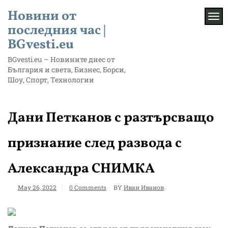
Skip
Новини от
to
TOG
content
последния час |
BGvesti.eu
BGvesti.eu – Новините днес от
България и света, Бизнес, Борси,
Шоу, Спорт, Технологии
Дани Петканов с разтърсващо
признание след развода с
Александра СНИМКА
May 26, 2022
0 Comments
BY
Иван Иванов