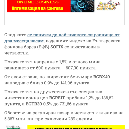
След като
се понижи до най-ниското си равнище от
два месеца насам
, водещият индекс на Българската
фондова борса (БФБ)
SOFIX
се възстанови в
четвъртък.
Показателят напредна с 1,5% и отново мина
равнището от 600 пункта – 607,30 пункта.
От своя страна, по-широкият бенчмарк
BGBX40
напредна с близо 0,9% до 141,06 пункта.
Показателят на дружествата със специална
инвестиционна цел
BGREIT
прибави 1,2% до 186,62
пункта, а
BGTR30
0,5% до 731,66 пункта.
Оборотът на регулиран пазар в четвъртък възлиза на
5,867 млн. лв. при сключени 289 сделки.