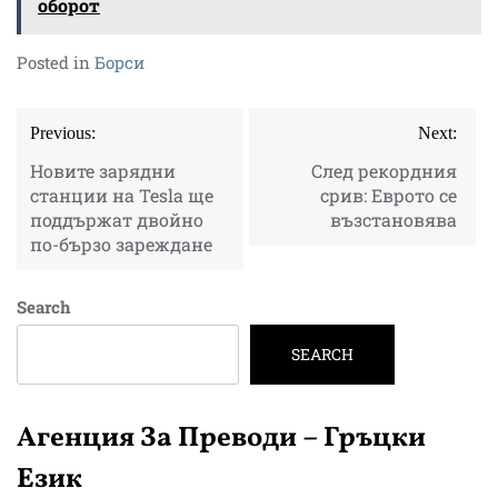
оборот
Posted in
Борси
Post
Previous:
Next:
navigation
Новите зарядни
След рекордния
станции на Tesla ще
срив: Еврото се
поддържат двойно
възстановява
по-бързо зареждане
Search
SEARCH
Агенция За Преводи – Гръцки
Език