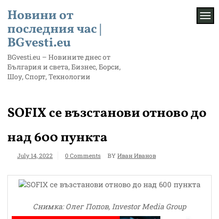
Skip
Новини от
to
TOG
content
последния час |
BGvesti.eu
BGvesti.eu – Новините днес от
България и света, Бизнес, Борси,
Шоу, Спорт, Технологии
SOFIX се възстанови отново до
над 600 пункта
July 14, 2022
0 Comments
BY
Иван Иванов
Снимка: Олег Попов, Investor Media Group