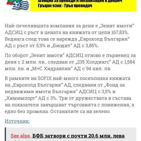
Най-печелившата компания за деня е „Зенит имоти“
АДСИЦ с ръст в цената на книжата от цели 167,83%.
Веднага след това се нарежда „Еврохолд България“
АД с ръст от 5,9% и „Биодит“ АД с 3,85%.
По оборот „Зенит имоти“ АДСИЦ отново е първенец за
деня с 2 млн. лв., следван от „235 Холдингс“ АД с 1,584
млн. лв. и „М+С Хидравлик“ АД с 94 хил. лв.
В рамките на SOFIX най-много поскъпнаха книжата
на „Еврохолд България“ АД, следвани от „Фонд за
недвижими имоти България“ АДСИЦ с 3,5% и
„Химимпорт“ АД с 3%. Три от дружествата в състава
на показателя завършват търговията с понижения, а
едно без промяна. Останалите са на зелено.
Източник:
See also
БФБ затвори с почти 20,6 млн. лева