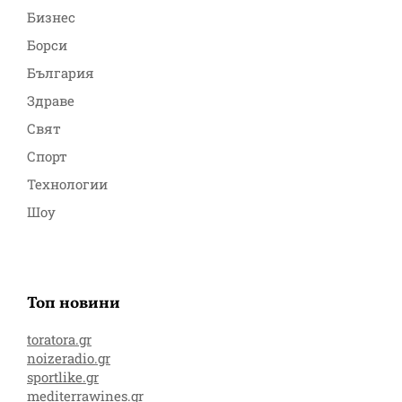
Бизнес
Борси
България
Здраве
Свят
Спорт
Технологии
Шоу
Топ новини
toratora.gr
noizeradio.gr
sportlike.gr
mediterrawines.gr