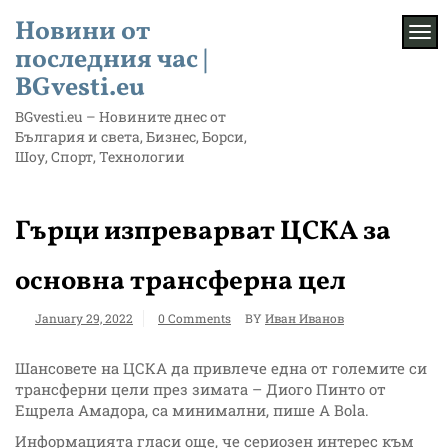
Skip
Новини от
to
TOG
content
последния час |
BGvesti.eu
BGvesti.eu – Новините днес от
България и света, Бизнес, Борси,
Шоу, Спорт, Технологии
Гърци изпреварват ЦСКА за
основна трансферна цел
January 29, 2022
0 Comments
BY
Иван Иванов
Шансовете на ЦСКА да привлече една от големите си
трансферни цели през зимата – Диого Пинто от
Ещрела Амадора, са минимални, пише A Bola.
Информацията гласи още, че сериозен интерес към