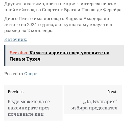
Другите два тима, които не крият интереса си към
плеймейкъра, са Спортинг Брага и Пасош де Ферейра.
Диого Пинто има договор с Ещрела Амадора до
лятото на 2024 година, а откупната му клауза е в
размер на 2 млн. евро.
Източник:
See also
Камата изригна след успехите на
Лева и Тухел
Posted in
Спорт
Post
Previous:
Next:
navigation
Къде можете да се
„Да, България“
ваксинирате през
избира председател
почивните дни