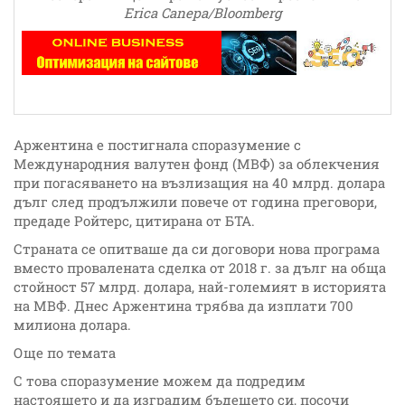
Erica Canepa/Bloomberg
Аржентина е постигнала споразумение с
Международния валутен фонд (МВФ) за облекчения
при погасяването на възлизащия на 40 млрд. долара
дълг след продължили повече от година преговори,
предаде Ройтерс, цитирана от БТА.
Страната се опитваше да си договори нова програма
вместо провалената сделка от 2018 г. за дълг на обща
стойност 57 млрд. долара, най-големият в историята
на МВФ. Днес Аржентина трябва да изплати 700
милиона долара.
Още по темата
С това споразумение можем да подредим
настоящето и да изградим бъдещето си, посочи