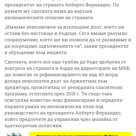
президентът на страната Алберто Фернандес. По
думите му сделката няма да наруши
икономическите планове на страната.
„Имахме невъзможен за изплащане дълг, което ни
остави без настояще и бъдеще. Сега имаме разумно
споразумение, което ще ни позволи да се развиваме и
да посрещаме задълженията си”, заяви президентът
в обръщение към нацията.
Сделката, която все още трябва да бъде одобрена от
конгреса на страната и борда на директорите на МВФ,
ще помогне за рефинансирането на над 40 млрд.
долара неизплатен дълг на Аржентина към
кредитора, произтичащ от рекордната спасителна
програма, отпусната през 2018 г. Тя също така
осигурява известно ново финансиране и определя
първата рамка на икономически план под
ръководството на президента Алберто Фернандес,
който предпочете да управлява чрез мозайка от
краткосрочни политики.