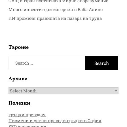
САЩ и Иран постигнаха мирно споразумение
Много инвеститори изгоряха в Баба Алино
ИИ променя правилата на пазара на труда
Търсене
Search
for:
Архиви
Архиви
Полезни
гръцки преводач
Писмени и устни преводи гръцки в София
SEO консултации