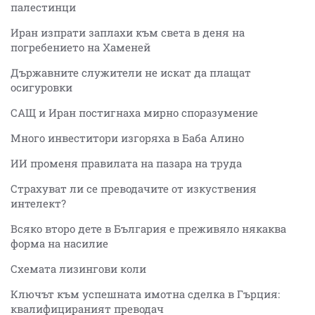
палестинци
Иран изпрати заплахи към света в деня на
погребението на Хаменей
Държавните служители не искат да плащат
осигуровки
САЩ и Иран постигнаха мирно споразумение
Много инвеститори изгоряха в Баба Алино
ИИ променя правилата на пазара на труда
Страхуват ли се преводачите от изкуствения
интелект?
Всяко второ дете в България е преживяло някаква
форма на насилие
Схемата лизингови коли
Ключът към успешната имотна сделка в Гърция:
квалифицираният преводач