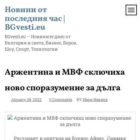
Skip
Новини от
to
TOG
content
последния час |
BGvesti.eu
BGvesti.eu – Новините днес от
България и света, Бизнес, Борси,
Шоу, Спорт, Технологии
Аржентина и МВФ сключиха
ново споразумение за дълга
January 28, 2022
0 Comments
BY
Иван Иванов
Ресторант в центъра на Буенос Айрес.
Снимка: