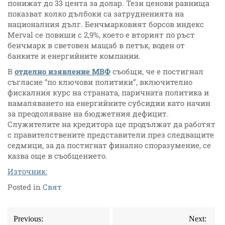
понижат до 33 цента за долар. Тези ценови равнища
показват колко дълбоки са затрудненията на
националния дълг. Бенчмарковият борсов индекс
Merval се повиши с 2,9%, което е вторият по ръст
бенчмарк в световен мащаб в петък, воден от
банките и енергийните компании.
В
отделно изявление МВФ
съобщи, че е постигнал
съгласие “по ключови политики”, включително
фискалния курс на страната, паричната политика и
намаляването на енергийните субсидии като начин
за преодоляване на бюджетния дефицит.
Служителите на кредитора ще продължат да работят
с правителствените представители през следващите
седмици, за да постигнат финално споразумение, се
казва още в съобщението.
Източник:
Posted in
Свят
Post
Previous:
Next:
navigation