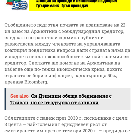
Съобщението подготвя почвата за подписване на 22-
ия заем на Аржентина с международния кредитор,
след като по-рано тази седмица публични
разногласия между членовете на управляващата
коалиция повдигнаха въпроса дали страната няма да
изпадне в неплатежоспособност към най-големия си
кредитор. Сделката ще помогне на Аржентина да
избегне още по-тежка икономическа криза, докато
страната се бори с инфлация, надхвърляща 50%,
предава Bloomberg.
See also
Си Дзинпин обеща обединение с
Тайван, но се въздържа от заплахи
Облигациите с падеж през 2030 г. поскъпнаха с цели
3 цента – най-големият еднодневен ръст от
емитирането им през септември 2020 г. – преди да се